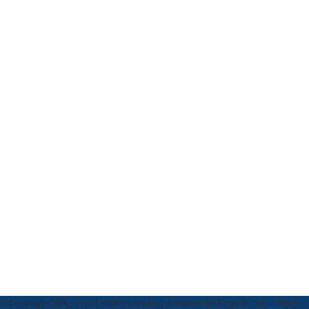
© Copyright 2026, Tutti i diritti riservati | Powered by
Know K. Srl
-- Stock