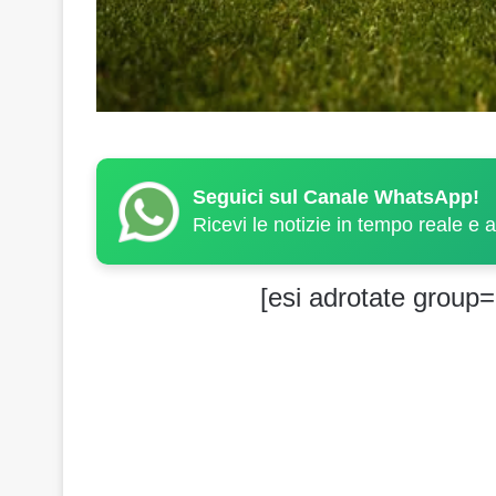
Seguici sul Canale WhatsApp!
Ricevi le notizie in tempo reale e 
[esi adrotate group=