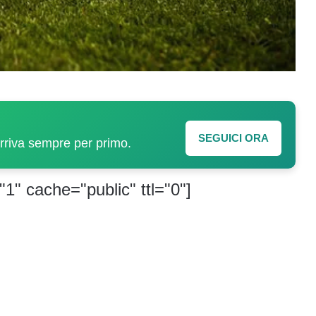
SEGUICI ORA
arriva sempre per primo.
"1" cache="public" ttl="0"]