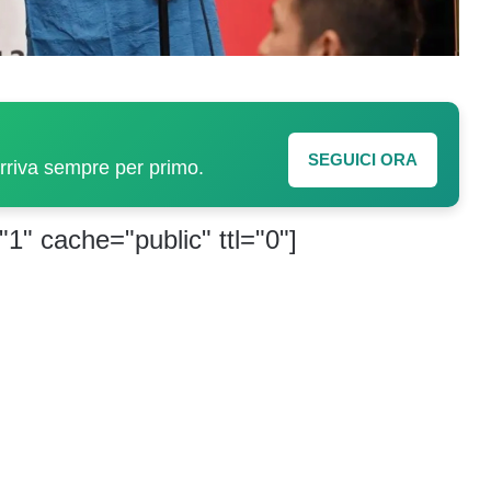
SEGUICI ORA
arriva sempre per primo.
"1" cache="public" ttl="0"]