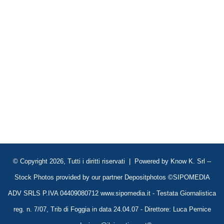
© Copyright 2026, Tutti i diritti riservati | Powered by
Know K. Srl
--
Stock Photos provided by our partner
Depositphotos
©SIPOMEDIA
ADV SRLS P.IVA 04409080712 www.sipomedia.it - Testata Giornalistica
reg. n. 7/07, Trib di Foggia in data 24.04.07 - Direttore: Luca Pernice