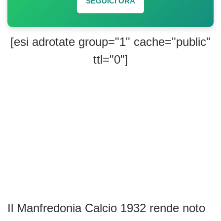
SEGUICI ORA
[esi adrotate group="1" cache="public"
ttl="0"]
Il Manfredonia Calcio 1932 rende noto