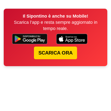
Il Sipontino è anche su Mobile!
Scarica l’app e resta sempre aggiornato in
tempo reale.
SCARICA ORA