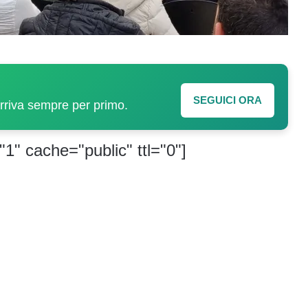
SEGUICI ORA
arriva sempre per primo.
"1" cache="public" ttl="0"]