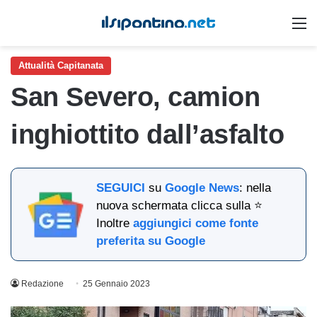
M
Attualità Capitanata
San Severo, camion
inghiottito dall’asfalto
SEGUICI
su
Google News
: nella
nuova schermata clicca sulla ⭐
Inoltre
aggiungici come fonte
preferita su Google
Redazione
25 Gennaio 2023