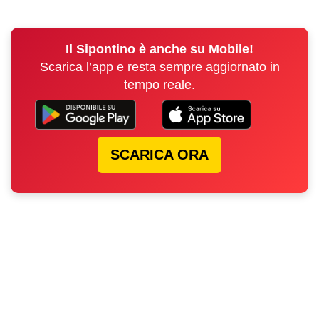
Il Sipontino è anche su Mobile!
Scarica l’app e resta sempre aggiornato in
tempo reale.
SCARICA ORA