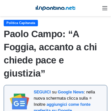
M
Politica Capitanata
Paolo Campo: “A
Foggia, accanto a chi
chiede pace e
giustizia”
SEGUICI
su
Google News
: nella
nuova schermata clicca sulla ⭐
Inoltre
aggiungici come fonte
preferita su Google