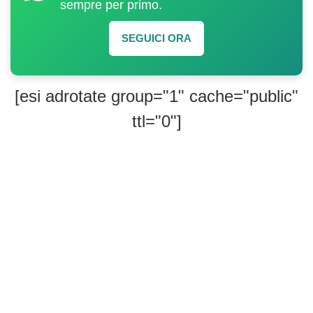
sempre per primo.
SEGUICI ORA
[esi adrotate group="1" cache="public"
ttl="0"]