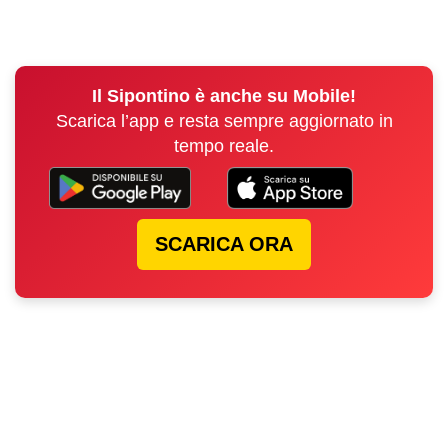
Il Sipontino è anche su Mobile!
Scarica l’app e resta sempre aggiornato in
tempo reale.
SCARICA ORA