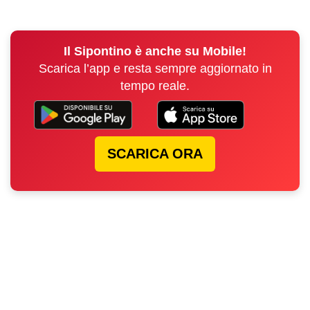
Il Sipontino è anche su Mobile!
Scarica l’app e resta sempre aggiornato in
tempo reale.
SCARICA ORA