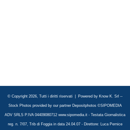
© Copyright 2026, Tutti i diritti riservati | Powered by
Know K. Srl
--
Stock Photos provided by our partner
Depositphotos
©SIPOMEDIA
ADV SRLS P.IVA 04409080712 www.sipomedia.it - Testata Giornalistica
reg. n. 7/07, Trib di Foggia in data 24.04.07 - Direttore: Luca Pernice