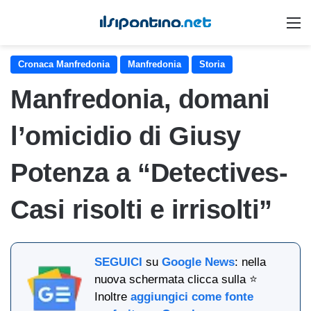
M
Cronaca Manfredonia
Manfredonia
Storia
Manfredonia, domani
l’omicidio di Giusy
Potenza a “Detectives-
Casi risolti e irrisolti”
SEGUICI
su
Google News
: nella
nuova schermata clicca sulla ⭐
Inoltre
aggiungici come fonte