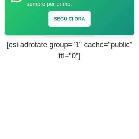
sempre per primo.
SEGUICI ORA
[esi adrotate group="1" cache="public"
ttl="0"]