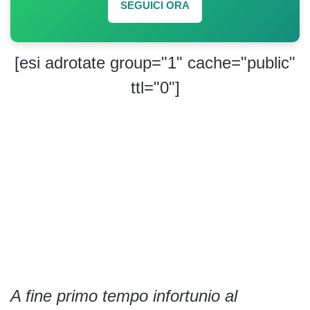
SEGUICI ORA
[esi adrotate group="1" cache="public"
ttl="0"]
A fine primo tempo infortunio al