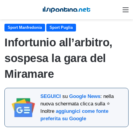
M
Sport Manfredonia
Sport Puglia
Infortunio all’arbitro,
sospesa la gara del
Miramare
SEGUICI
su
Google News
: nella
nuova schermata clicca sulla ⭐
Inoltre
aggiungici come fonte
preferita su Google