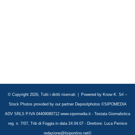
© Copyright 2026, Tutti i diritti riservati | Powered by
Know K. Srl
--
Stock Photos provided by our partner
Depositphotos
©SIPOMEDIA
ADV SRLS P.IVA 04409080712 www.sipomedia.it - Testata Giornalistica
reg. n. 7/07, Trib di Foggia in data 24.04.07 - Direttore: Luca Pernice
redazione@ilsipontino.net©