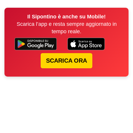
Il Sipontino è anche su Mobile!
Scarica l’app e resta sempre aggiornato in
tempo reale.
SCARICA ORA