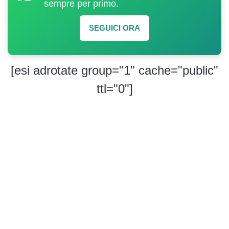
sempre per primo.
SEGUICI ORA
[esi adrotate group="1" cache="public"
ttl="0"]