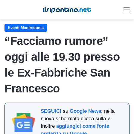
M
Eventi Manfredonia
“Facciamo rumore”
oggi alle 19.30 presso
le Ex-Fabbriche San
Francesco
SEGUICI
su
Google News
: nella
nuova schermata clicca sulla ⭐
Inoltre
aggiungici come fonte
preferita su Google