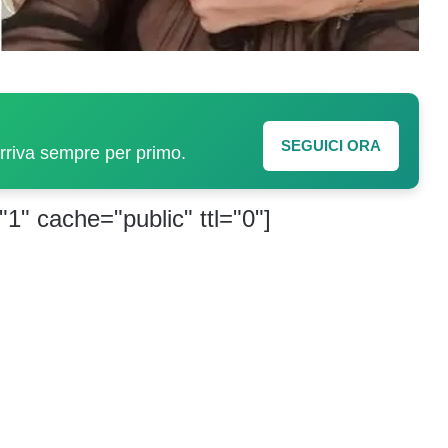
SEGUICI ORA
arriva sempre per primo.
"1" cache="public" ttl="0"]