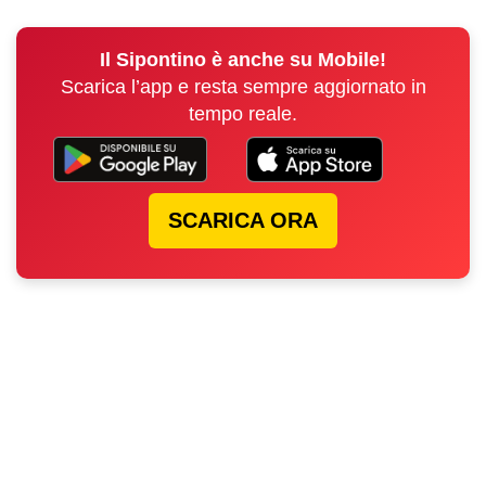
Il Sipontino è anche su Mobile!
Scarica l’app e resta sempre aggiornato in
tempo reale.
SCARICA ORA