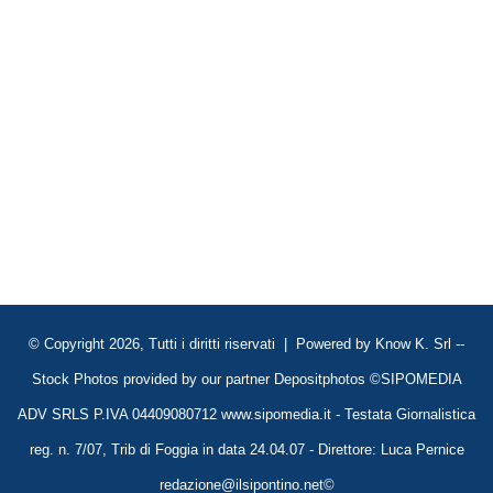
© Copyright 2026, Tutti i diritti riservati | Powered by
Know K. Srl
--
Stock Photos provided by our partner
Depositphotos
©SIPOMEDIA
ADV SRLS P.IVA 04409080712 www.sipomedia.it - Testata Giornalistica
reg. n. 7/07, Trib di Foggia in data 24.04.07 - Direttore: Luca Pernice
redazione@ilsipontino.net©