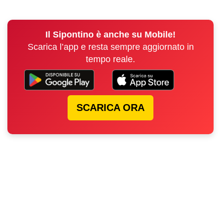
Il Sipontino è anche su Mobile!
Scarica l’app e resta sempre aggiornato in
tempo reale.
SCARICA ORA