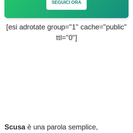
SEGUICI ORA
[esi adrotate group="1" cache="public"
ttl="0"]
Scusa
è una parola semplice,