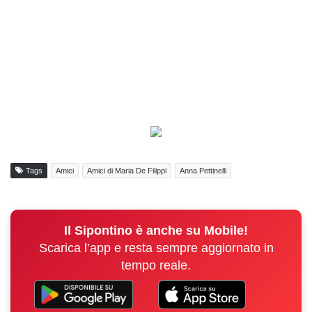
Tags
Amici
Amici di Maria De Filippi
Anna Pettinelli
Il Sipontino è anche su Mobile!
Scarica l’app e resta sempre aggiornato in
tempo reale.