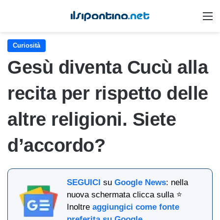
M
Curiosità
Gesù diventa Cucù alla
recita per rispetto delle
altre religioni. Siete
d’accordo?
SEGUICI
su
Google News
: nella
nuova schermata clicca sulla ⭐
Inoltre
aggiungici come fonte
preferita su Google