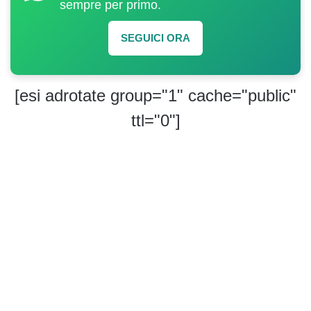
sempre per primo.
SEGUICI ORA
[esi adrotate group="1" cache="public"
ttl="0"]