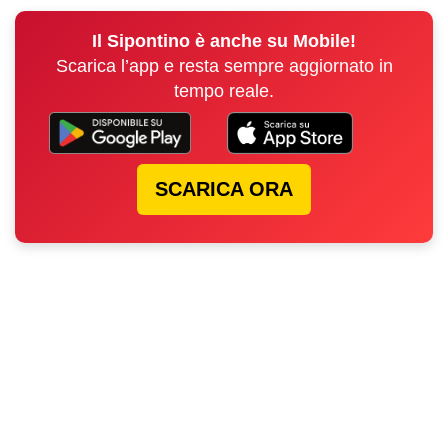
Il Sipontino è anche su Mobile!
Scarica l’app e resta sempre aggiornato in
tempo reale.
SCARICA ORA