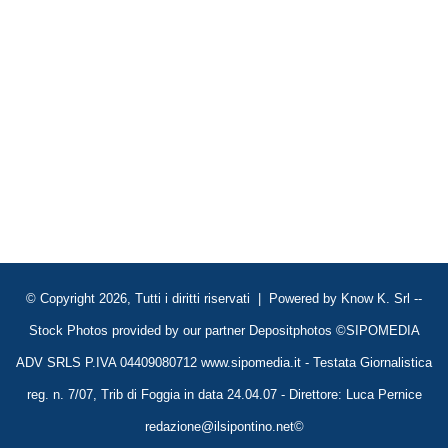
© Copyright 2026, Tutti i diritti riservati | Powered by
Know K. Srl
--
Stock Photos provided by our partner
Depositphotos
©SIPOMEDIA
ADV SRLS P.IVA 04409080712 www.sipomedia.it - Testata Giornalistica
reg. n. 7/07, Trib di Foggia in data 24.04.07 - Direttore: Luca Pernice
redazione@ilsipontino.net©