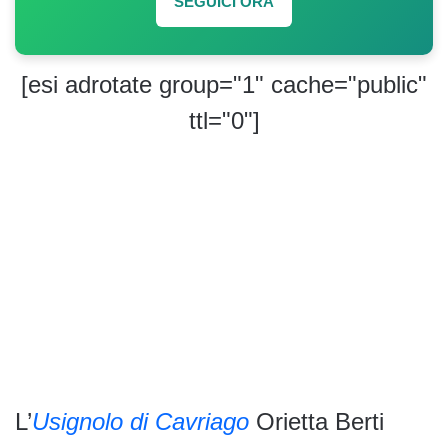
SEGUICI ORA
[esi adrotate group="1" cache="public"
ttl="0"]
L’
Usignolo di Cavriago
Orietta Berti