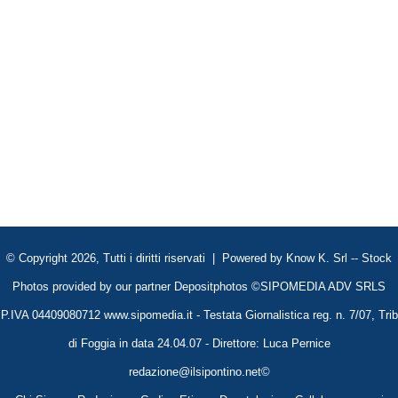
© Copyright 2026, Tutti i diritti riservati | Powered by
Know K. Srl
-- Stock
Photos provided by our partner
Depositphotos
©SIPOMEDIA ADV SRLS
P.IVA 04409080712 www.sipomedia.it - Testata Giornalistica reg. n. 7/07, Trib
di Foggia in data 24.04.07 - Direttore: Luca Pernice
redazione@ilsipontino.net©