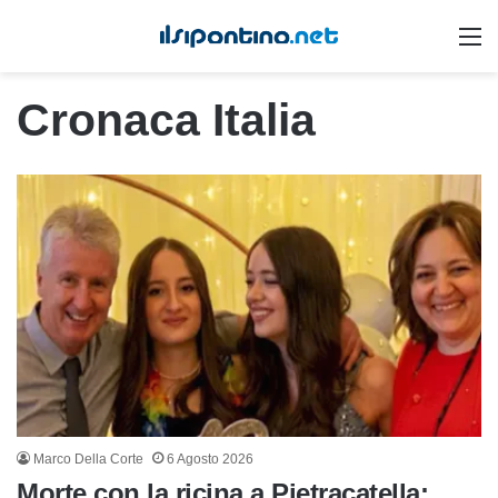
M
Cronaca Italia
Marco Della Corte
6 Agosto 2026
Morte con la ricina a Pietracatella: