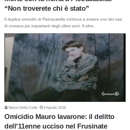
“Non troverete chi è stato”
Il duplice omicidio di Pietracatella continua a essere uno dei casi
di cronaca più inquietanti degli ultimi anni. A oltre…
Marco Della Corte
4 Agosto 2026
Omicidio Mauro Iavarone: il delitto
dell’11enne ucciso nel Frusinate