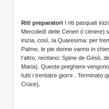
Riti preparatori
I riti pasquali ini
Mercoledì delle Ceneri (i cènere) si
inizia, così, la Quaresima: per tre
Palme, le pie donne vanno in chies
l’altro, recitano: Spine de Gèsò, d
Maria). Queste preghiere vengono r
tutti i trentatre giorni . Terminato q
Crüce).