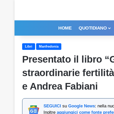
HOME
QUOTIDIANO
Libri
Manfredonia
Presentato il libro “
straordinarie fertili
e Andrea Fabiani
SEGUICI
su
Google News
: nella nu
Inoltre
aggiungici come fonte prefe