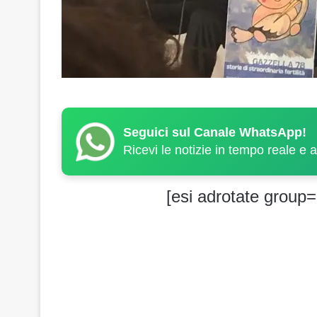
Seguici sul Canale WhatsApp!
Ricevi le notizie in tempo reale e 
[esi adrotate group=