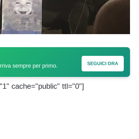
SEGUICI ORA
arriva sempre per primo.
"1" cache="public" ttl="0"]