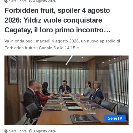
Sara Fonte
4 Agosto 2026
Forbidden fruit, spoiler 4 agosto
2026: Yildiz vuole conquistare
Cagatay, il loro primo incontro…
Va in onda oggi, martedì 4 agosto 2026, un nuovo episodio di
Forbidden fruit su Canale 5 alle 14.15 e…
SerieTV
Sara Fonte
3 Agosto 2026