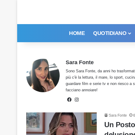
HOME
QUOTIDIANO
Sara Fonte
Sono Sara Fonte, da anni ho trasformato
più c'è la lettura, il mare, lo sport, cu
guardare film e serie tv e non riesco a s
facciano annoiare!
Facebook
Instagram
Sara Fonte
6
Un Posto 
delusione