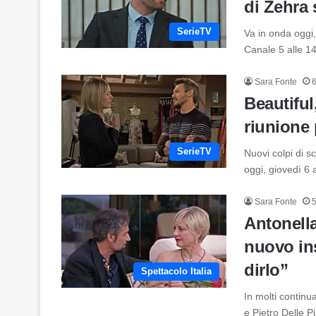
di Zehra 
SerieTV
Va in onda oggi,
Canale 5 alle 1
Sara Fonte
6
Beautiful
riunione 
SerieTV
Nuovi colpi di s
oggi, giovedì 6
Sara Fonte
5
Antonella
nuovo in
dirlo”
Spettacolo Italia
In molti continu
e Pietro Delle 