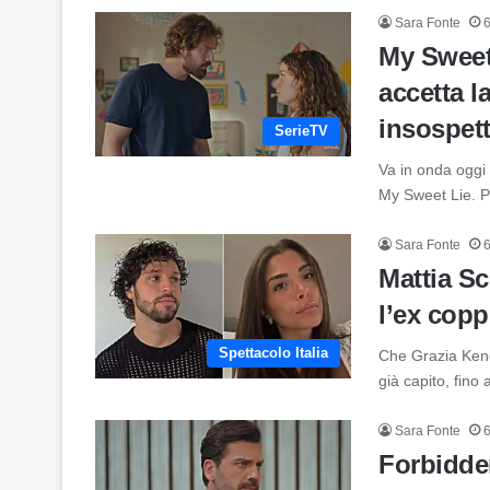
Sara Fonte
6
My Sweet 
accetta l
insospett
SerieTV
Va in onda oggi 
My Sweet Lie. 
Sara Fonte
6
Mattia Sc
l’ex copp
Spettacolo Italia
Che Grazia Kend
già capito, fino
Sara Fonte
6
Forbidden