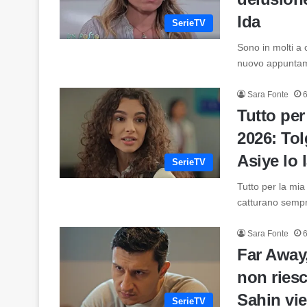
Ida
SerieTV
Sono in molti a
nuovo appuntam
Sara Fonte
6
Tutto per
2026: Tol
Asiye lo 
SerieTV
Tutto per la mia
catturano semp
Sara Fonte
6
Far Away,
non riesc
Sahin vie
SerieTV