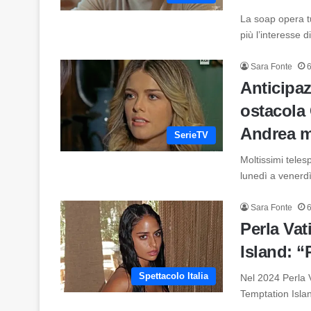
La soap opera t
più l’interesse 
Sara Fonte
6
Anticipaz
ostacola 
Andrea 
SerieTV
Moltissimi teles
lunedì a venerd
Sara Fonte
6
Perla Va
Island: “
Spettacolo Italia
Nel 2024 Perla V
Temptation Isl