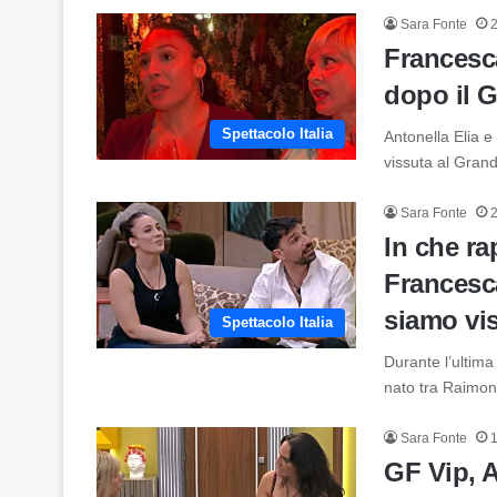
Sara Fonte
Francesca
dopo il G
Spettacolo Italia
Antonella Elia 
vissuta al Gran
Sara Fonte
In che r
Francesc
siamo vi
Spettacolo Italia
Durante l’ultima
nato tra Raimo
Sara Fonte
GF Vip, 