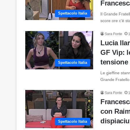
Francesca
Spettacolo Italia
Il Grande Fratel
score ore c’è st
Sara Fonte
Lucia Ila
GF Vip: l
tensione
Spettacolo Italia
Le gieffine sta
Grande Fratello
Sara Fonte
Francesca
con Raim
dispiaciu
Spettacolo Italia