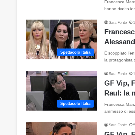
Francesca Manzin
hanno rivolto i
Sara Fonte
Francesca
Alessandr
Spettacolo Italia
È scoppiato l’en
la protagonista
Sara Fonte
GF Vip, F
Raul: la n
Spettacolo Italia
Francesca Manzi
ammesso di esse
Sara Fonte
GF Vip, F