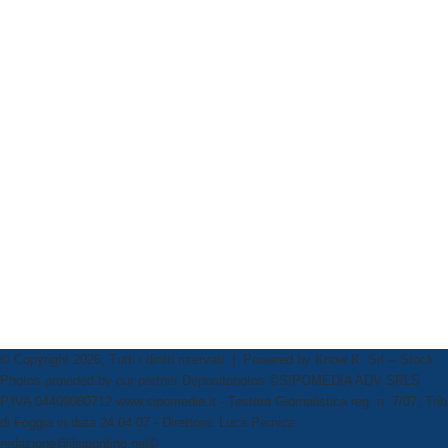
© Copyright 2026, Tutti i diritti riservati | Powered by
Know K. Srl
-- Stock
Photos provided by our partner
Depositphotos
©SIPOMEDIA ADV SRLS
P.IVA 04409080712 www.sipomedia.it - Testata Giornalistica reg. n. 7/07, Trib
di Foggia in data 24.04.07 - Direttore: Luca Pernice
redazione@ilsipontino.net©