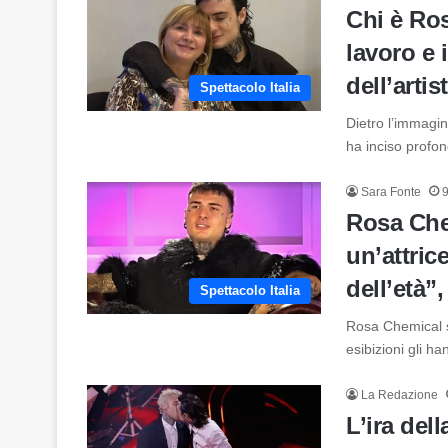
Chi è Ro
lavoro e 
dell’artis
Spettacolo Italia
Dietro l’immagi
ha inciso profo
Sara Fonte
9
Rosa Che
un’attric
dell’età”,
Spettacolo Italia
Rosa Chemical s
esibizioni gli h
La Redazione
L’ira del