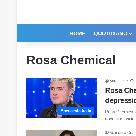
HOME
QUOTIDIANO
Rosa Chemical
Sara Fonte
Rosa Chem
depressi
Spettacolo Italia
Rosa Chemical è 
dove si è lascia
Achiropita Cica