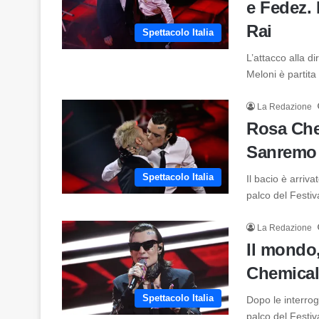
e Fedez. 
Rai
Spettacolo Italia
L’attacco alla di
Meloni è partit
La Redazione
Rosa Che
Sanremo
Spettacolo Italia
Il bacio è arriv
palco del Festi
La Redazione
Il mondo,
Chemical
Spettacolo Italia
Dopo le interrog
palco del Festi