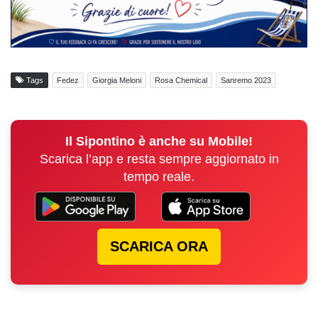
Tags
Fedez
Giorgia Meloni
Rosa Chemical
Sanremo 2023
Il Sipontino è anche su Mobile!
Scarica l’app e resta sempre aggiornato in
tempo reale.
SCARICA ORA