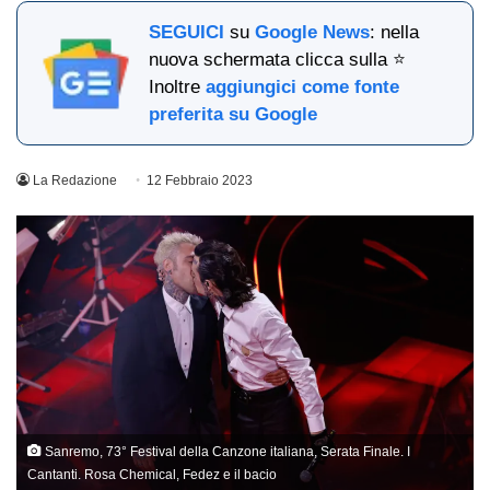
SEGUICI
su
Google News
: nella
nuova schermata clicca sulla ⭐
Inoltre
aggiungici come fonte
preferita su Google
La Redazione
12 Febbraio 2023
Sanremo, 73° Festival della Canzone italiana, Serata Finale. I
Cantanti. Rosa Chemical, Fedez e il bacio