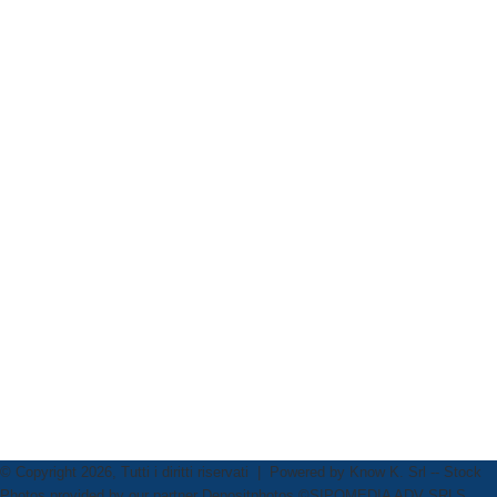
© Copyright 2026, Tutti i diritti riservati | Powered by
Know K. Srl
-- Stock
Photos provided by our partner
Depositphotos
©SIPOMEDIA ADV SRLS