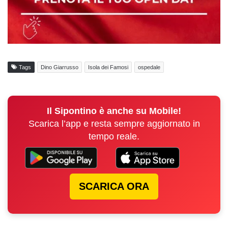
Tags
Dino Giarrusso
Isola dei Famosi
ospedale
Il Sipontino è anche su Mobile!
Scarica l’app e resta sempre aggiornato in
tempo reale.
SCARICA ORA