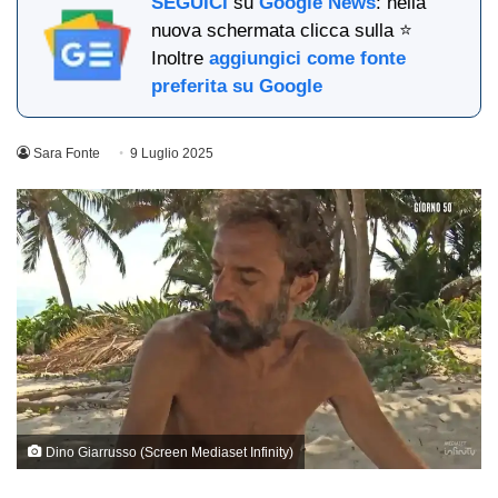
SEGUICI
su
Google News
: nella
nuova schermata clicca sulla ⭐
Inoltre
aggiungici come fonte
preferita su Google
Sara Fonte
9 Luglio 2025
Dino Giarrusso (Screen Mediaset Infinity)