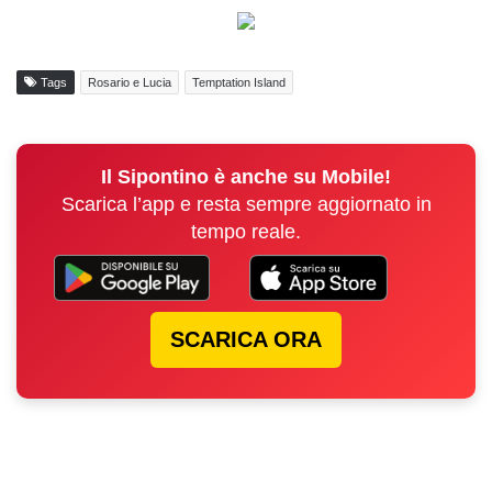
Tags
Rosario e Lucia
Temptation Island
Il Sipontino è anche su Mobile!
Scarica l’app e resta sempre aggiornato in
tempo reale.
SCARICA ORA