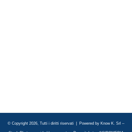
© Copyright 2026, Tutti i diritti riservati | Powered by
Know K. Srl
--