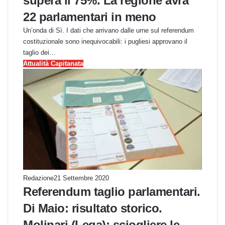
supera il 75%. La regione avrà
22 parlamentari in meno
Un’onda di Sì. I dati che arrivano dalle urne sul referendum
costituzionale sono inequivocabili: i pugliesi approvano il
taglio dei…
Attualità Capitanata
Redazione
21 Settembre 2020
Referendum taglio parlamentari.
Di Maio: risultato storico.
Molinari (Lega): sciogliere le