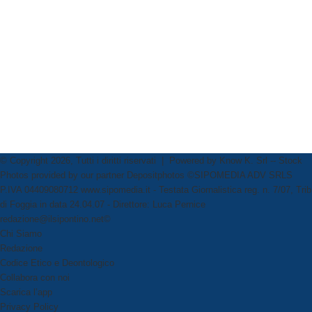
© Copyright 2026, Tutti i diritti riservati | Powered by
Know K. Srl
-- Stock
Photos provided by our partner
Depositphotos
©SIPOMEDIA ADV SRLS
P.IVA 04409080712 www.sipomedia.it - Testata Giornalistica reg. n. 7/07, Trib
di Foggia in data 24.04.07 - Direttore: Luca Pernice
redazione@ilsipontino.net©
Chi Siamo
Redazione
Codice Etico e Deontologico
Collabora con noi
Scarica l’app
Privacy Policy