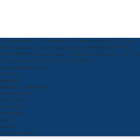
© Copyright 2026, Tutti i diritti riservati | Powered by
Know K. Srl
-- Stock
Photos provided by our partner
Depositphotos
©SIPOMEDIA ADV SRLS
P.IVA 04409080712 www.sipomedia.it - Testata Giornalistica reg. n. 7/07, Trib
di Foggia in data 24.04.07 - Direttore: Luca Pernice
redazione@ilsipontino.net©
Chi Siamo
Redazione
Codice Etico e Deontologico
Collabora con noi
Scarica l’app
Privacy Policy
Cookie Policy
GDPR
Pubblicità
Segnala una notizia