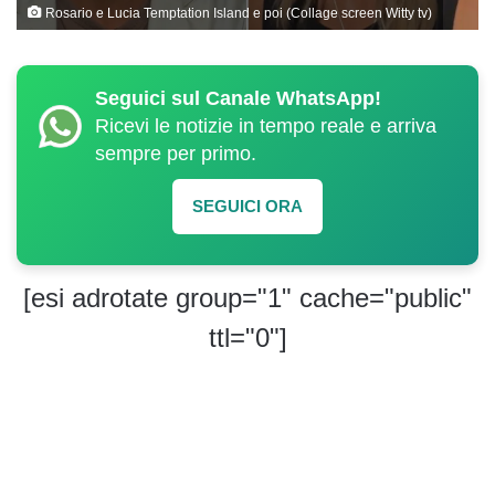
Rosario e Lucia Temptation Island e poi (Collage screen Witty tv)
Seguici sul Canale WhatsApp!
Ricevi le notizie in tempo reale e arriva
sempre per primo.
SEGUICI ORA
[esi adrotate group="1" cache="public"
ttl="0"]