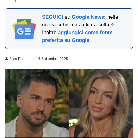
SEGUICI
su
Google News
: nella
nuova schermata clicca sulla ⭐
Inoltre
aggiungici come fonte
preferita su Google
Sara Fonte
16 Settembre 2025