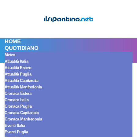
HOME
QUOTIDIANO
Meteo
Attualità Italia
Spettacolo Italia
Attualità Estero
Javier Martinez si
Attualità Puglia
Attualità Capitanata
Attualità Manfredonia
sta divertendo con
Cronaca Estera
Cronaca Italia
Helena al Grande
Cronaca Puglia
Cronaca Capitanata
Cronaca Manfredonia
Fratello? Giglio
Eventi Italia
Eventi Puglia