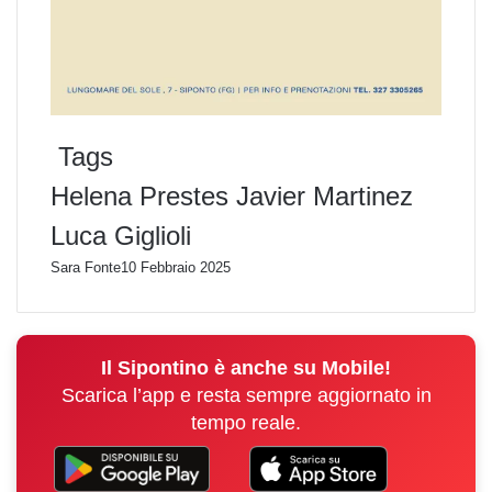
Tags
Helena Prestes
Javier Martinez
Luca Giglioli
Sara Fonte
10 Febbraio 2025
Il Sipontino è anche su Mobile!
Scarica l’app e resta sempre aggiornato in
tempo reale.