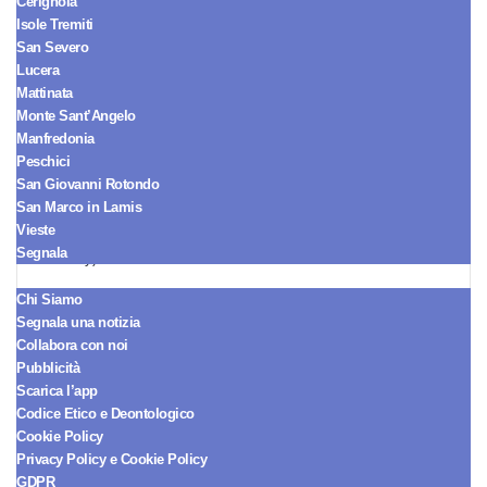
Cerignola
Isole Tremiti
San Severo
Lucera
Mattinata
Monte Sant’Angelo
Manfredonia
Peschici
San Giovanni Rotondo
San Marco in Lamis
Vieste
Javier Martinez e Luca Giglioli (Collage screen Mediaset
Segnala
Infinity)
REDAZIONE
Chi Siamo
Segnala una notizia
Seguici sul Canale WhatsApp!
Collabora con noi
Ricevi le notizie in tempo reale e
Pubblicità
arriva sempre per primo.
Scarica l’app
Codice Etico e Deontologico
Cookie Policy
SEGUICI ORA
Privacy Policy e Cookie Policy
GDPR