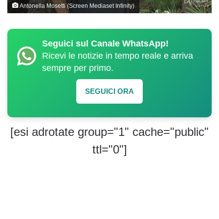
Antonella Mosetti (Screen Mediaset Infinity)
Seguici sul Canale WhatsApp!
Ricevi le notizie in tempo reale e arriva
sempre per primo.
SEGUICI ORA
[esi adrotate group="1" cache="public"
ttl="0"]