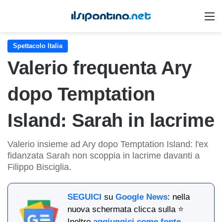
M
Spettacolo Italia
Valerio frequenta Ary
dopo Temptation
Island: Sarah in lacrime
Valerio insieme ad Ary dopo Temptation Island: l'ex
fidanzata Sarah non scoppia in lacrime davanti a
Filippo Bisciglia.
SEGUICI
su
Google News
: nella
nuova schermata clicca sulla ⭐
Inoltre
aggiungici come fonte