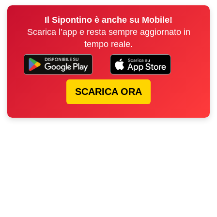
Il Sipontino è anche su Mobile!
Scarica l’app e resta sempre aggiornato in
tempo reale.
SCARICA ORA