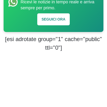
Ricevi le notizie in tempo reale e arriva
sempre per primo.
SEGUICI ORA
[esi adrotate group="1" cache="public"
ttl="0"]