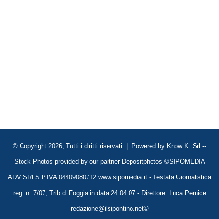
© Copyright 2026, Tutti i diritti riservati | Powered by
Know K. Srl
--
Stock Photos provided by our partner
Depositphotos
©SIPOMEDIA
ADV SRLS P.IVA 04409080712 www.sipomedia.it - Testata Giornalistica
reg. n. 7/07, Trib di Foggia in data 24.04.07 - Direttore: Luca Pernice
redazione@ilsipontino.net©