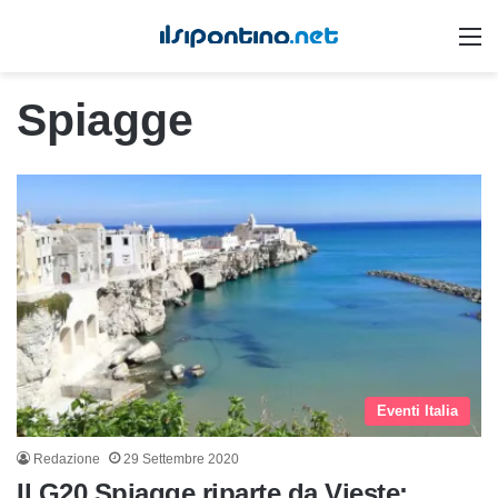
M
Spiagge
Eventi Italia
Redazione
29 Settembre 2020
Il G20 Spiagge riparte da Vieste: