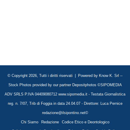
© Copyright 2026, Tutti i diritti riservati | Powered by
Know K. Srl
--
Stock Photos provided by our partner
Depositphotos
©SIPOMEDIA
ADV SRLS P.IVA 04409080712 www.sipomedia.it - Testata Giornalistica
reg. n. 7/07, Trib di Foggia in data 24.04.07 - Direttore: Luca Pernice
redazione@ilsipontino.net©
Chi Siamo
Redazione
Codice Etico e Deontologico