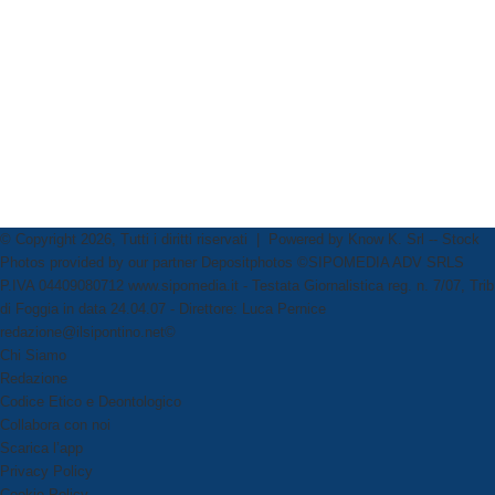
© Copyright 2026, Tutti i diritti riservati | Powered by
Know K. Srl
-- Stock
Photos provided by our partner
Depositphotos
©SIPOMEDIA ADV SRLS
P.IVA 04409080712 www.sipomedia.it - Testata Giornalistica reg. n. 7/07, Trib
di Foggia in data 24.04.07 - Direttore: Luca Pernice
redazione@ilsipontino.net©
Chi Siamo
Redazione
Codice Etico e Deontologico
Collabora con noi
Scarica l’app
Privacy Policy
Cookie Policy