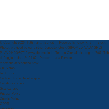
© Copyright 2026, Tutti i diritti riservati | Powered by
Know K. Srl
-- Stock
Photos provided by our partner
Depositphotos
©SIPOMEDIA ADV SRLS
P.IVA 04409080712 www.sipomedia.it - Testata Giornalistica reg. n. 7/07, Trib
di Foggia in data 24.04.07 - Direttore: Luca Pernice
redazione@ilsipontino.net©
Chi Siamo
Redazione
Codice Etico e Deontologico
Collabora con noi
Scarica l’app
Privacy Policy
Cookie Policy
GDPR
Pubblicità