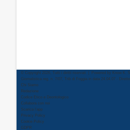
© Copyright 2026, Tutti i diritti riservati | Powered by
Know K. S
Giornalistica reg. n. 7/07, Trib di Foggia in data 24.04.07 - Dire
Chi Siamo
Redazione
Codice Etico e Deontologico
Collabora con noi
Scarica l’app
Privacy Policy
Cookie Policy
GDPR