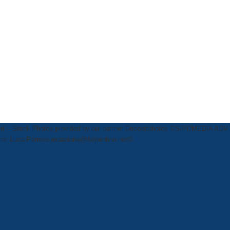
rl
-- Stock Photos provided by our partner
Depositphotos
©SIPOMEDIA ADV SR
ttore: Luca Pernice redazione@ilsipontino.net©