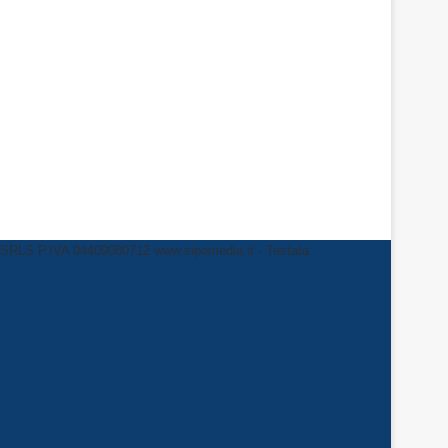
LS P.IVA 04409080712 www.sipomedia.it - Testata