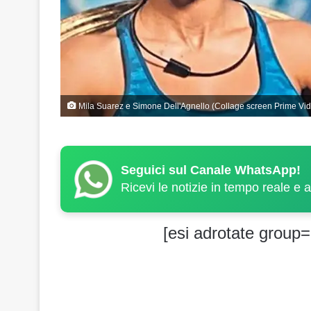
Mila Suarez e Simone Dell'Agnello (Collage screen Prime Vi
Seguici sul Canale WhatsApp!
Ricevi le notizie in tempo reale e 
[esi adrotate group=