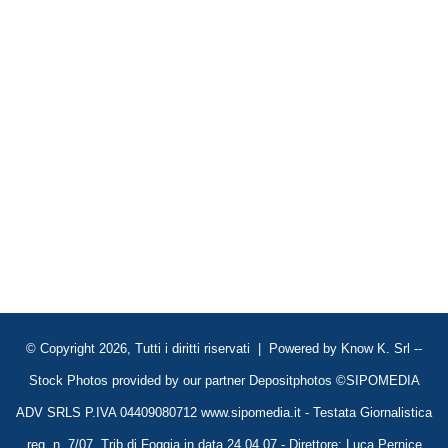
© Copyright 2026, Tutti i diritti riservati | Powered by
Know K. Srl
--
Stock Photos provided by our partner
Depositphotos
©SIPOMEDIA
ADV SRLS P.IVA 04409080712 www.sipomedia.it - Testata Giornalistica
reg. n. 7/07, Trib di Foggia in data 24.04.07 - Direttore: Luca Pernice