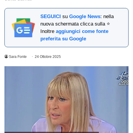
SEGUICI
su
Google News
: nella
nuova schermata clicca sulla ⭐
Inoltre
aggiungici come fonte
preferita su Google
Sara Fonte
24 Ottobre 2025