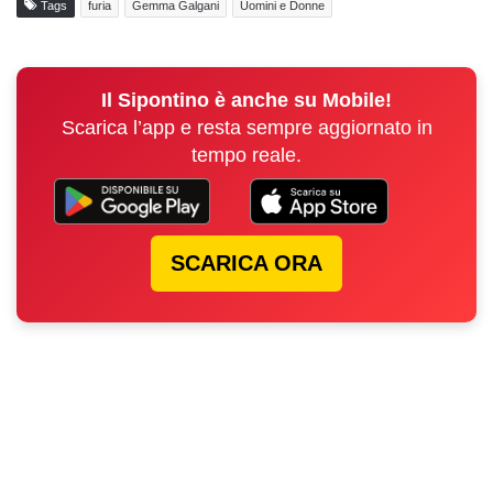
Tags
furia
Gemma Galgani
Uomini e Donne
Il Sipontino è anche su Mobile!
Scarica l’app e resta sempre aggiornato in
tempo reale.
SCARICA ORA