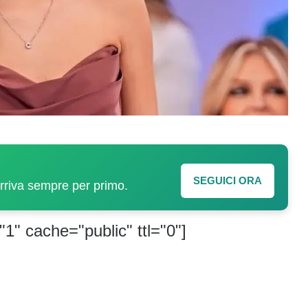
SEGUICI ORA
arriva sempre per primo.
"1" cache="public" ttl="0"]