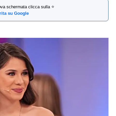
ova schermata clicca sulla ⭐
rita su Google