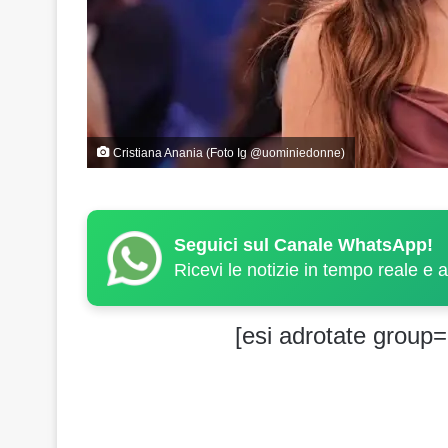
Cristiana Anania (Foto Ig @uominiedonne)
Seguici sul Canale WhatsApp!
Ricevi le notizie in tempo reale e 
[esi adrotate group=