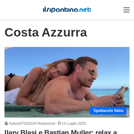
M
Costa Azzurra
Spettacolo Italia
Autore07032026 Redazione
14 Luglio 2025
Ilary Blasi e Bastian Muller: relax a