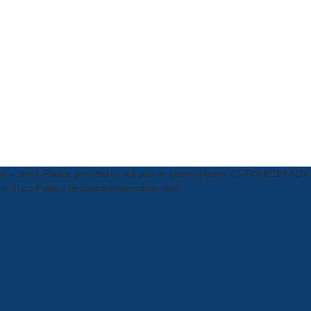
rl
-- Stock Photos provided by our partner
Depositphotos
©SIPOMEDIA ADV SR
ttore: Luca Pernice redazione@ilsipontino.net©