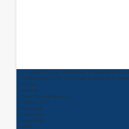
© Copyright 2026, Tutti i diritti riservati | Powered by
Know K. S
Giornalistica reg. n. 7/07, Trib di Foggia in data 24.04.07 - Dire
Chi Siamo
Redazione
Codice Etico e Deontologico
Collabora con noi
Scarica l’app
Privacy Policy
Cookie Policy
GDPR