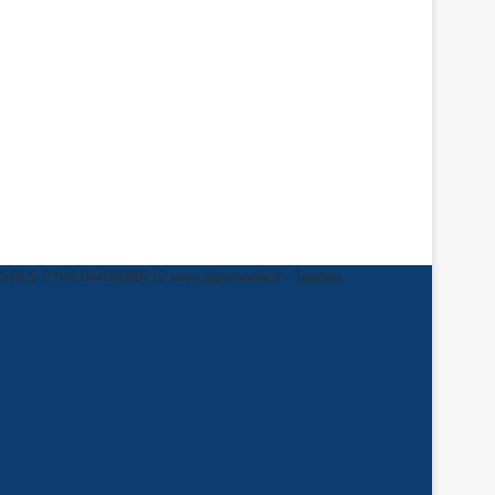
LS P.IVA 04409080712 www.sipomedia.it - Testata