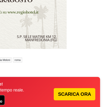
ia Meloni
roma
e!
 tempo reale.
SCARICA ORA