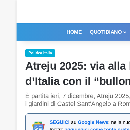
HOME
QUOTIDIANO
Politica Italia
Atreju 2025: via alla
d’Italia con il “bull
È partita ieri, 7 dicembre, Atreju 2025
i giardini di Castel Sant'Angelo a Ro
SEGUICI
su
Google News
: nella nu
Inoltre
aggiungici come fonte prefe