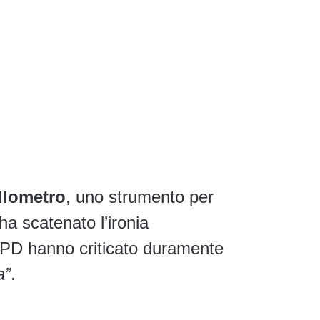
llometro
, uno strumento per
a scatenato l’ironia
 PD hanno criticato duramente
a”
.