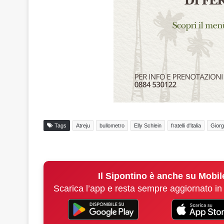
Tags
Atreju
bullometro
Elly Schlein
fratelli d'italia
Giorg
Il Sipontino è anche su Mobil
Scarica l’app e resta sempre aggiornato in