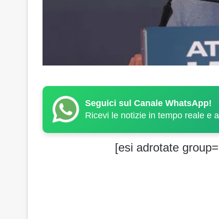
Seguici sul Canale WhatsApp!
Ricevi le notizie in tempo reale e 
[esi adrotate group=