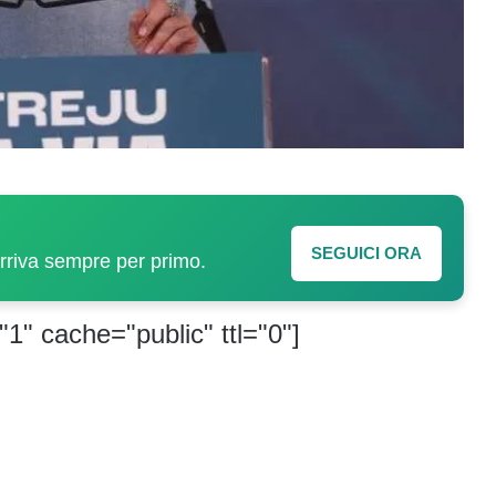
SEGUICI ORA
arriva sempre per primo.
"1" cache="public" ttl="0"]