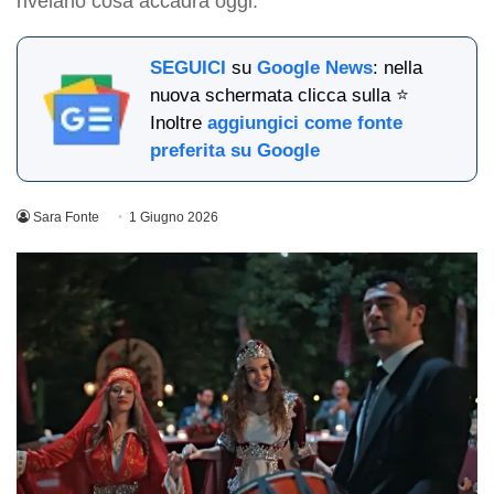
rivelano cosa accadrà oggi.
SEGUICI
su
Google News
: nella
nuova schermata clicca sulla ⭐
Inoltre
aggiungici come fonte
preferita su Google
Sara Fonte
1 Giugno 2026