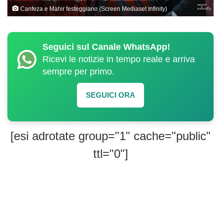
Canfeza e Mahir festeggiano (Screen Mediaset Infinity)
Seguici sul Canale WhatsApp!
Ricevi le notizie in tempo reale e arriva
sempre per primo.
SEGUICI ORA
[esi adrotate group="1" cache="public"
ttl="0"]