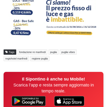
Tags
fondazione re manfredi
puglia
puglia vibes
regiohotel manfredi
regione puglia
Il Sipontino è anche su Mobile!
Scarica l’app e resta sempre aggiornato in
tempo reale.