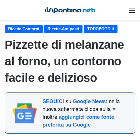
M
Ricette Contorni
Ricette-Antipasti
TODOFOOD.it
Pizzette di melanzane
al forno, un contorno
facile e delizioso
SEGUICI
su
Google News
: nella
nuova schermata clicca sulla ⭐
Inoltre
aggiungici come fonte
preferita su Google