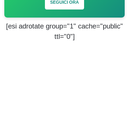
SEGUICI ORA
[esi adrotate group="1" cache="public"
ttl="0"]