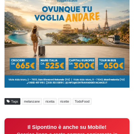
Tags
melanzane
ricetta
ricette
TodoFood
Il Sipontino è anche su Mobile!